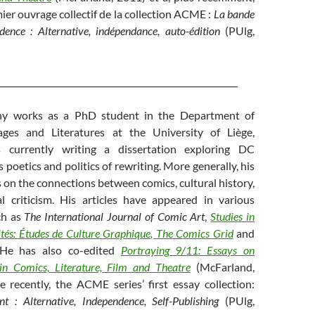
mier ouvrage collectif de la collection ACME :
La bande
idence : Alternative, indépendance, auto-édition
(PUlg,
_________________________________________________________
ny works as a PhD student in the Department of
es and Literatures at the University of Liège,
 currently writing a dissertation exploring DC
 poetics and politics of rewriting. More generally, his
 on the connections between comics, cultural history,
l criticism. His articles have appeared in various
ch as
The International Journal of Comic Art
,
Studies in
tés: Études de Culture Graphique
,
The Comics Grid
and
 He has also co-edited
Portraying 9/11: Essays on
in Comics, Literature, Film and Theatre
(McFarland,
 recently, the ACME series’ first essay collection:
t : Alternative, Independence, Self-Publishing
(PUlg,