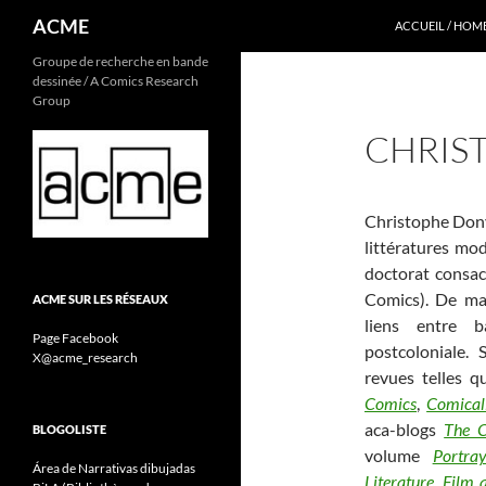
Recherche
ACME
ACCUEIL / HOM
Aller
Groupe de recherche en bande
dessinée / A Comics Research
au
Group
contenu
CHRIS
Christophe Dony
littératures mod
doctorat consac
Comics). De man
ACME SUR LES RÉSEAUX
liens entre ba
Page Facebook
postcoloniale.
X@acme_research
revues telles 
Comics
,
Comicali
aca-blogs
The C
BLOGOLISTE
volume
Portra
Área de Narrativas dibujadas
Literature, Film