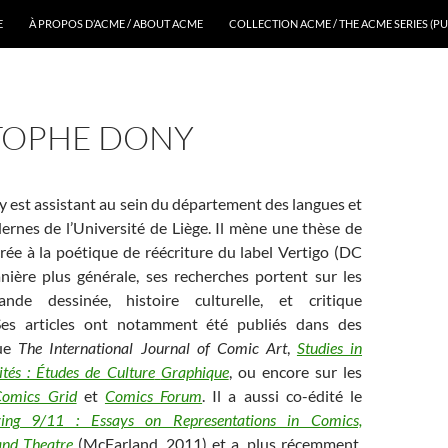
E
À PROPOS D’ACME / ABOUT ACME
COLLECTION ACME / THE ACME SERIES (PU
TOPHE DONY
 est assistant au sein du département des langues et
ernes de l’Université de Liège. Il mène une thèse de
rée à la poétique de réécriture du label Vertigo (DC
ière plus générale, ses recherches portent sur les
nde dessinée, histoire culturelle, et critique
 Ses articles ont notamment été publiés dans des
que
The International Journal of Comic Art
,
Studies in
tés : Études de Culture
Graphique
, ou encore sur les
omics Grid
et
Comics Forum
. Il a aussi co-édité le
ying 9/11 : Essays on Representations in Comics,
 and Theatre
(McFarland, 2011) et a, plus récemment,