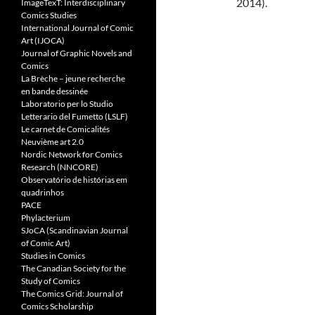
2014).
ImageTexT: Interdisciplinary
Comics Studies
International Journal of Comic
Art (IJOCA)
Journal of Graphic Novels and
Comics
La Brèche – jeune recherche
en bande dessinée
Laboratorio per lo Studio
Letterario del Fumetto (LSLF)
Le carnet de Comicalités
Neuvième art 2.0
Nordic Network for Comics
Research (NNCORE)
Observatório de histórias em
quadrinhos
PACE
Phylacterium
SJoCA (Scandinavian Journal
of Comic Art)
Studies in Comics
The Canadian Society for the
Study of Comics
The Comics Grid: Journal of
Comics Scholarship