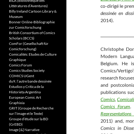
BiLA (Bibliothèque des
co-dirigé le pre
Littératures d’Aventures)
Billy Ireland Cartoon Library &
dessinée en diss
Museum
2014).
Bonner Online-Bibliographie
zur Comicforschung
British Consortium of Comics
__________________
Scholars (BCCS)
ComFor (Gesellschaft für
Christophe Do
Comicforschung)
Comicalités: Etudes de Culture
Modern Languag
Graphique
Belgium. He is
Comics Forum
Comics/Vertigo’s
Comics Studies Society
COMICS UGent
research focuses
du9, l’autre bande dessinée
and postcolonia
Estudios y Crítica de la
publications su
Historieta Argentina
European Comic Art
Comics
,
Comicali
Graphixia
Comics Forum
.
GRIT (Groupe de Recherche
Representations 
sur l’Image et le Texte)
Groupe d’étude sur la BD
2011) and, more
(GrEBD)
Comics in Dissen
Image [&] Narrative