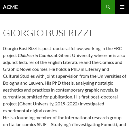
Aller
Recherche
ACME
au
MENU
contenu
PRINCI
GIORGIO BUSI RIZZI
Giorgio Busi Rizzi is post-doctoral fellow, working in the ERC
project
Children in Comics
at Ghent University, where he is also
adjunct lecturer of the English Literature and the Comics and
Graphic Novel courses. He holds a PhD in Literary and
Cultural Studies with joint supervision from the Universities of
Bologna and Leuven. His PhD thesis, analysing nostalgic
aesthetics and practices in contemporary graphic novels, is
currently submitted for publication. His first post-doctoral
project (Ghent University, 2019-2022) investigated
experimental digital comics.
He is a founding member of the international research group
on Italian comics SNIF – Studying ‘n’ Investigating Fumetti, and