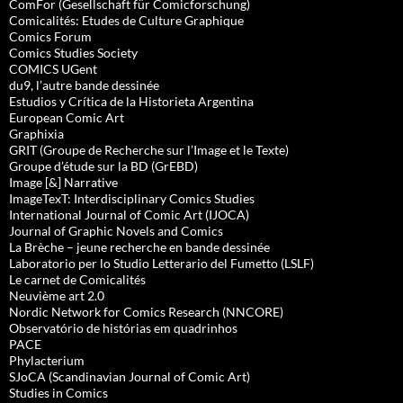
ComFor (Gesellschaft für Comicforschung)
Comicalités: Etudes de Culture Graphique
Comics Forum
Comics Studies Society
COMICS UGent
du9, l’autre bande dessinée
Estudios y Crítica de la Historieta Argentina
European Comic Art
Graphixia
GRIT (Groupe de Recherche sur l’Image et le Texte)
Groupe d’étude sur la BD (GrEBD)
Image [&] Narrative
ImageTexT: Interdisciplinary Comics Studies
International Journal of Comic Art (IJOCA)
Journal of Graphic Novels and Comics
La Brèche – jeune recherche en bande dessinée
Laboratorio per lo Studio Letterario del Fumetto (LSLF)
Le carnet de Comicalités
Neuvième art 2.0
Nordic Network for Comics Research (NNCORE)
Observatório de histórias em quadrinhos
PACE
Phylacterium
SJoCA (Scandinavian Journal of Comic Art)
Studies in Comics