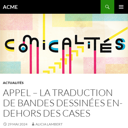
Aller
Recherche
ACME
au
MENU
contenu
PRINCI
ACTUALITÉS
APPEL – LA TRADUCTION
DE BANDES DESSINÉES EN-
DEHORS DES CASES
29 MAI 2024
ALICIA LAMBERT