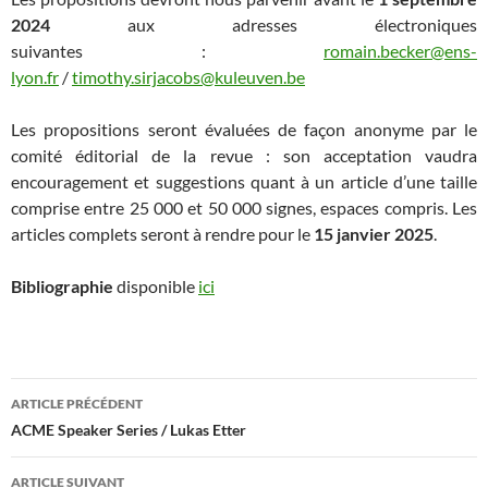
2024
aux adresses électroniques
suivantes :
romain.becker@ens-
lyon.fr
/
timothy.sirjacobs@kuleuven.be
Les propositions seront évaluées de façon anonyme par le
comité éditorial de la revue : son acceptation vaudra
encouragement et suggestions quant à un article d’une taille
comprise entre 25 000 et 50 000 signes, espaces compris. Les
articles complets seront à rendre pour le
15 janvier 2025
.
Bibliographie
disponible
ici
Navigation
ARTICLE PRÉCÉDENT
des
ACME Speaker Series / Lukas Etter
articles
ARTICLE SUIVANT