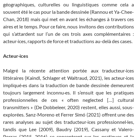
géographiques, culturelles ou linguistiques comme cela a
souvent été le cas pour la bande dessinée (Rannou et Ya-Chee-
Chan, 2018) mais qui met en avant les échanges à travers ces
aires et le temps. Pour ce faire, nous invitons des contributions
qui s’attardent sur l’un de ces trois axes complémentaires :
acteur·ices, rapports de force et traductions au-delà des cases.
Acteur·ices
Malgré la récente attention portée aux traducteur·ices
littéraires (Kaindl, Schlager et Waltraud, 2021), les acteur·ices
impliqué·es dans la traduction de bande dessinée demeurent
toujours largement inconnu·es. Il s’ensuit que les pratiques
professionnelles de ces « often neglected […] cultural
transmitters » (De Dobbeleer, 2020) restent, elles aussi, sous-
explorées. Sanz-Moreno et Ferrer Simó (2021) offrent une des
rares analyses au sujet des traducteur·ices professionnel·les,
tandis que Lee (2009), Baudry (2019), Cassany et Valero-
Porras (2015, 2016) se concentrent sur les pratiques et la