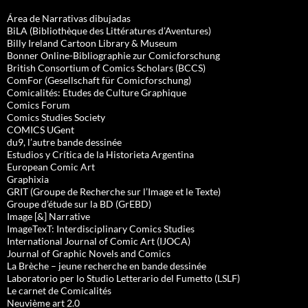
Área de Narrativas dibujadas
BiLA (Bibliothèque des Littératures d’Aventures)
Billy Ireland Cartoon Library & Museum
Bonner Online-Bibliographie zur Comicforschung
British Consortium of Comics Scholars (BCCS)
ComFor (Gesellschaft für Comicforschung)
Comicalités: Etudes de Culture Graphique
Comics Forum
Comics Studies Society
COMICS UGent
du9, l’autre bande dessinée
Estudios y Crítica de la Historieta Argentina
European Comic Art
Graphixia
GRIT (Groupe de Recherche sur l’Image et le Texte)
Groupe d’étude sur la BD (GrEBD)
Image [&] Narrative
ImageTexT: Interdisciplinary Comics Studies
International Journal of Comic Art (IJOCA)
Journal of Graphic Novels and Comics
La Brèche – jeune recherche en bande dessinée
Laboratorio per lo Studio Letterario del Fumetto (LSLF)
Le carnet de Comicalités
Neuvième art 2.0