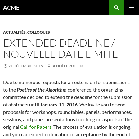
Aller
Recherche
ACME
au
MENU
contenu
PRINCI
ACTUALITÉS
,
COLLOQUES
EXTENDED DEADLINE /
NOUVELLE DATE LIMITE
21 DÉCEMBRE 2015
BENOÎT CRUCIFIX
Due to numerous requests for an extension for submissions
to the
Poetics of the Algorithm
conference, the organizing
committee decided to extend the deadline for the submission
of abstracts until
January 11, 2016
. We invite you to send
proposals for workshops, roundtables, panels, performances,
sessions, and paper presentations touching on aspects of the
original
Call for Papers
. The process of evaluation is ongoing,
and you can expect notification of
acceptance
by the
end of