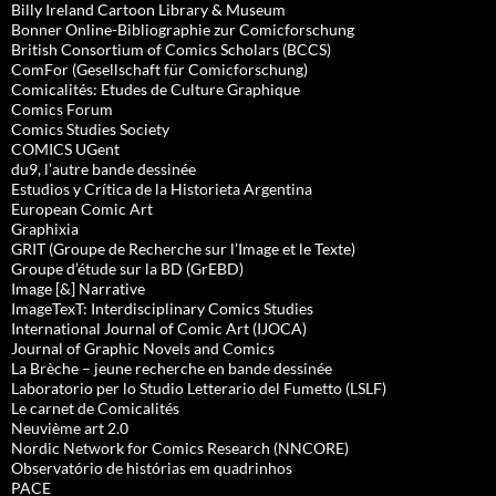
Billy Ireland Cartoon Library & Museum
Bonner Online-Bibliographie zur Comicforschung
British Consortium of Comics Scholars (BCCS)
ComFor (Gesellschaft für Comicforschung)
Comicalités: Etudes de Culture Graphique
Comics Forum
Comics Studies Society
COMICS UGent
du9, l’autre bande dessinée
Estudios y Crítica de la Historieta Argentina
European Comic Art
Graphixia
GRIT (Groupe de Recherche sur l’Image et le Texte)
Groupe d’étude sur la BD (GrEBD)
Image [&] Narrative
ImageTexT: Interdisciplinary Comics Studies
International Journal of Comic Art (IJOCA)
Journal of Graphic Novels and Comics
La Brèche – jeune recherche en bande dessinée
Laboratorio per lo Studio Letterario del Fumetto (LSLF)
Le carnet de Comicalités
Neuvième art 2.0
Nordic Network for Comics Research (NNCORE)
Observatório de histórias em quadrinhos
PACE