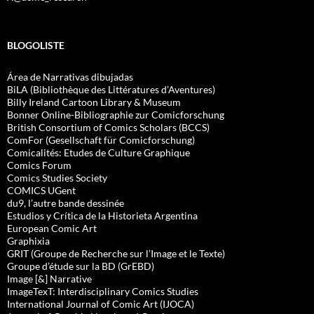
BLOGOLISTE
Área de Narrativas dibujadas
BiLA (Bibliothèque des Littératures d’Aventures)
Billy Ireland Cartoon Library & Museum
Bonner Online-Bibliographie zur Comicforschung
British Consortium of Comics Scholars (BCCS)
ComFor (Gesellschaft für Comicforschung)
Comicalités: Etudes de Culture Graphique
Comics Forum
Comics Studies Society
COMICS UGent
du9, l’autre bande dessinée
Estudios y Crítica de la Historieta Argentina
European Comic Art
Graphixia
GRIT (Groupe de Recherche sur l’Image et le Texte)
Groupe d’étude sur la BD (GrEBD)
Image [&] Narrative
ImageTexT: Interdisciplinary Comics Studies
International Journal of Comic Art (IJOCA)