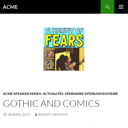
Aller
Recherche
ACME
au
MENU
contenu
PRINCI
ACME SPEAKER SERIES
,
ACTUALITÉS
,
SÉMINAIRE INTERUNIVESITAIRE
GOTHIC AND COMICS
28 AVRIL 2017
BENOÎT CRUCIFIX