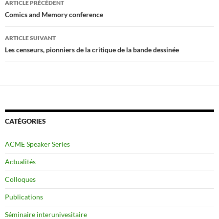
ARTICLE PRÉCÉDENT
des
Comics and Memory conference
articles
ARTICLE SUIVANT
Les censeurs, pionniers de la critique de la bande dessinée
CATÉGORIES
ACME Speaker Series
Actualités
Colloques
Publications
Séminaire interunivesitaire