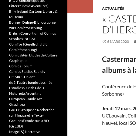
BiLA (Bibliothèque des
Littératures d’Aventures)
ACTUALITÉS
Billy Ireland Cartoon Library &
« CAST
Museum
Bonner Online-Bibliographie
D’HERG
zur Comicforschung
British Consortium of Comics
Scholars (BCCS)
6 MARS 2020
ComFor (Gesellschaft für
Comicforschung)
Comicalités: Etudes de Culture
Casterman,
Graphique
Comics Forum
albums à l
Comics Studies Society
COMICS UGent
du9, l’autre bande dessinée
Conférence de F
Estudios y Crítica de la
Sorbonne)
Historieta Argentina
European Comic Art
Graphixia
Jeudi 12 mars 2
GRIT (Groupe de Recherche
UCLouvain, Collè
sur l’Image et le Texte)
Groupe d’étude sur la BD
Neuve), local S
(GrEBD)
Image [&] Narrative