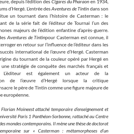
re, depuis l’édition des
Cigares du Pharaon
en 1934,
bums d’Hergé. L’entrée des
Aventures de Tintin
dans son
itue un tournant dans l’histoire de Casterman : le
ant de la série fait de l’éditeur de Tournai l’un des
hones majeurs de l’édition enfantine d’après-guerre.
 des
Aventures de Tintin
pour Casterman est connue, il
erroger en retour sur l’influence de l’éditeur dans les
 succès international de l’œuvre d’Hergé. Casterman
’origine du tournant de la couleur opéré par Hergé en
 une stratégie de conquête des marchés français et
ux. L’éditeur est également un acteur de la
ation de l’œuvre d’Hergé lorsque la critique
nsacre le père de Tintin comme une figure majeure de
ée européenne.
, Florian Moine
est attaché temporaire d’enseignement et
université Paris 1 Panthéon-Sorbonne, rattaché au Centre
e des mondes contemporains. Il mène une thèse de doctorat
ntemporaine sur « Casterman : métamorphoses d’un