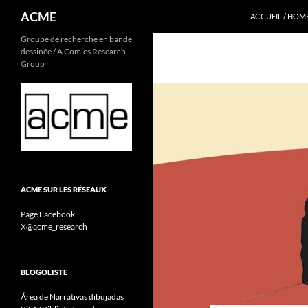
Recherche
ACME
ACCUEIL / HOM
Aller
Groupe de recherche en bande
dessinée / A Comics Research
au
Group
contenu
ACME SUR LES RÉSEAUX
Page Facebook
X@acme_research
BLOGOLISTE
Área de Narrativas dibujadas