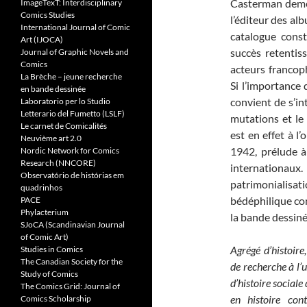
Casterman demeu
ImageTexT: Interdisciplinary
Comics Studies
l’éditeur des al
International Journal of Comic
catalogue const
Art (IJOCA)
succès retentiss
Journal of Graphic Novels and
Comics
acteurs francop
La Brèche – jeune recherche
Si l’importance
en bande dessinée
convient de s’int
Laboratorio per lo Studio
Letterario del Fumetto (LSLF)
mutations et le
Le carnet de Comicalités
est en effet à l
Neuvième art 2.0
1942, prélude à
Nordic Network for Comics
Research (NNCORE)
internationa
Observatório de histórias em
patrimonialis
quadrinhos
bédéphilique co
PACE
Phylacterium
la bande dessin
SJoCA (Scandinavian Journal
of Comic Art)
Agrégé d’histoire
Studies in Comics
The Canadian Society for the
de recherche à l’
Study of Comics
d’histoire social
The Comics Grid: Journal of
en histoire co
Comics Scholarship