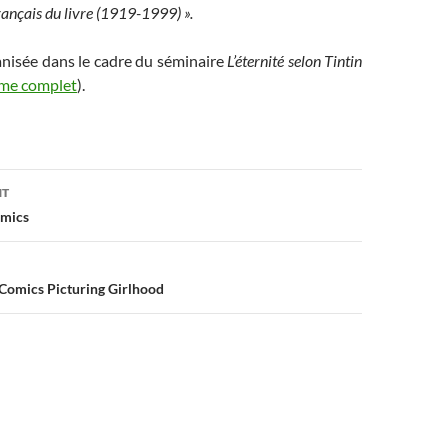
français du livre (1919-1999) ».
nisée dans le cadre du séminaire
L’éternité selon Tintin
mme complet
).
on
NT
omics
 Comics Picturing Girlhood