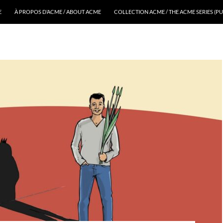
E
À PROPOS D’ACME / ABOUT ACME
COLLECTION ACME / THE ACME SERIES (PU