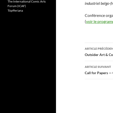
The International Comic Arts
industriel belgo-
Forum (ICAF)
Töpfferiana
Conférence orga
(
voir le progra
Navigati
ARTICLE PRÉCÉDE
des
Outsider Art & C
articles
ARTICLE SUIVANT
Call for Papers —