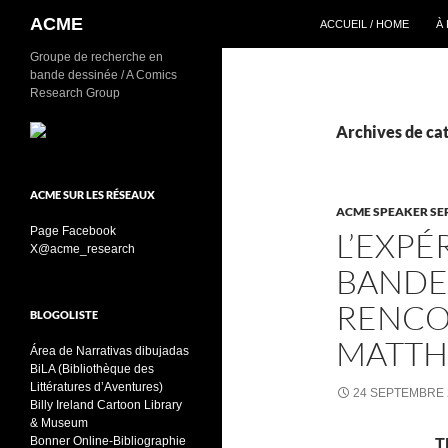
Recherche
ACME
ACCUEIL / HOME
À
Aller
Groupe de recherche en
bande dessinée / A Comics
au
Research Group
contenu
Archives de ca
ACME SUR LES RÉSEAUX
ACME SPEAKER SE
Page Facebook
L’EXPÉ
X@acme_research
BANDE 
RENCO
BLOGOLISTE
MATTH
Área de Narrativas dibujadas
BiLA (Bibliothèque des
Littératures d’Aventures)
24 SEPTEMBRE 
Billy Ireland Cartoon Library
& Museum
Bonner Online-Bibliographie
T