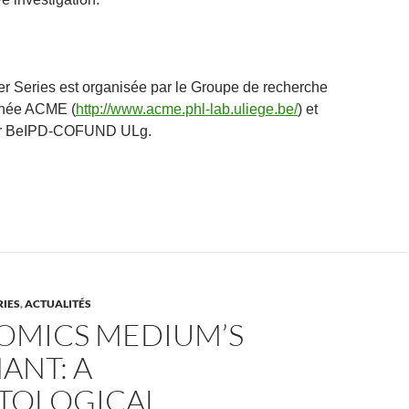
 Series est organisée par le Groupe de recherche
inée ACME (
http://www.acme.phl-lab.uliege.be/
) et
ar BeIPD-COFUND ULg.
RIES
,
ACTUALITÉS
COMICS MEDIUM’S
ANT: A
TOLOGICAL