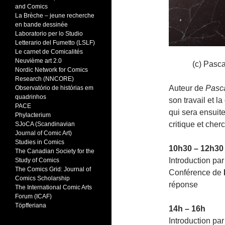
and Comics
La Brèche – jeune recherche
en bande dessinée
Laboratorio per lo Studio
Letterario del Fumetto (LSLF)
Le carnet de Comicalités
Neuvième art 2.0
(c) Pasca
Nordic Network for Comics
Research (NNCORE)
Auteur de
Pasca
Observatório de histórias em
quadrinhos
son travail et 
PACE
qui sera ensuit
Phylacterium
critique et cher
SJoCA (Scandinavian
Journal of Comic Art)
Studies in Comics
10h30 – 12h30
The Canadian Society for the
Introduction pa
Study of Comics
The Comics Grid: Journal of
Conférence de
Comics Scholarship
réponse
The International Comic Arts
Forum (ICAF)
Töpfferiana
14h – 16h
Introduction p