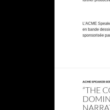
L’ACME Speaker
en bande dess
sponsorisée p
ACME SPEAKER SE
“THE 
DOMIN
NARRA