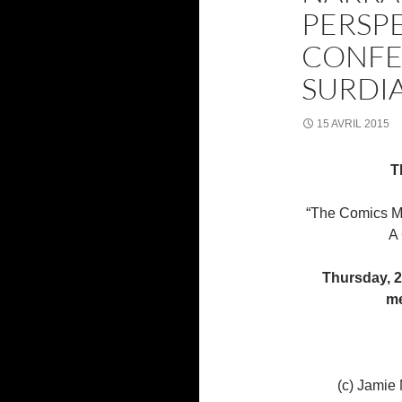
PERSPE
CONFE
SURDI
15 AVRIL 2015
T
“The Comics Me
A Co
Thursday, 23
me
(c) Jamie