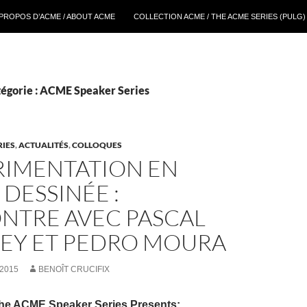
 PROPOS D’ACME / ABOUT ACME
COLLECTION ACME / THE ACME SERIES (PULG)
tégorie : ACME Speaker Series
RIES
,
ACTUALITÉS
,
COLLOQUES
RIMENTATION EN
DESSINÉE :
NTRE AVEC PASCAL
EY ET PEDRO MOURA
2015
BENOÎT CRUCIFIX
he ACME Speaker Series Presents: