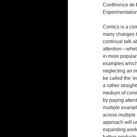
Conférence de
Experimentalis
Comics is a com
many changes th
continual talk ab
attention—wheth
in more popula
examples which 
neglecting an im
be called the ‘ex
a rather straigh
medium of comics
by paying attent
multiple exampl
across multiple
approach will u
expanding work-
further producti