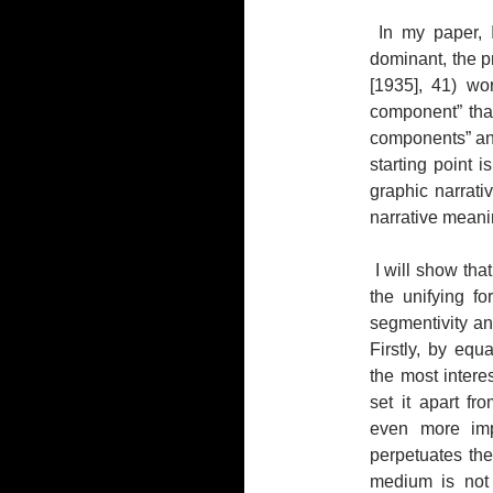
In my paper, I
dominant, the 
[1935], 41) wo
component” that
components” and 
starting point i
graphic narrativ
narrative meani
I will show th
the unifying fo
segmentivity an
Firstly, by equ
the most interes
set it apart fr
even more imp
perpetuates the
medium is not v