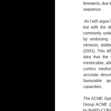
threatens, due to
sequence.
As I will argue 
but with the du
commonly underp
by endorsing 
mimesis, dubbe
(2001). This di
idea that the 
inextricable, a
comics medium
accurate descri
favourable ap
capacities.
The ACME Spea
Group ACME (
by BeIPD-COF