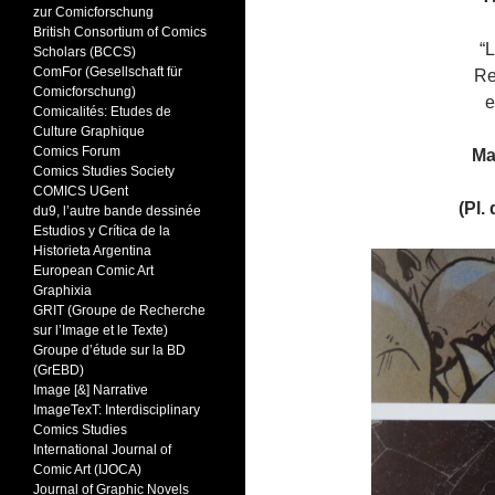
zur Comicforschung
British Consortium of Comics
“
Scholars (BCCS)
ComFor (Gesellschaft für
Re
Comicforschung)
e
Comicalités: Etudes de
Culture Graphique
Comics Forum
Mar
Comics Studies Society
COMICS UGent
(Pl.
du9, l’autre bande dessinée
Estudios y Crítica de la
Historieta Argentina
European Comic Art
Graphixia
GRIT (Groupe de Recherche
sur l’Image et le Texte)
Groupe d’étude sur la BD
(GrEBD)
Image [&] Narrative
ImageTexT: Interdisciplinary
Comics Studies
International Journal of
Comic Art (IJOCA)
Journal of Graphic Novels