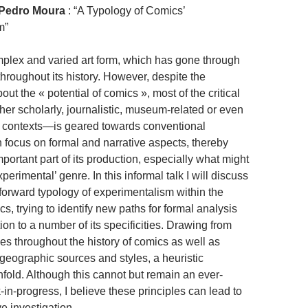
Pedro Moura
: “A Typology of Comics’
m”
plex and varied art form, which has gone through
roughout its history. However, despite the
out the « potential of comics », most of the critical
er scholarly, journalistic, museum-related or even
r contexts—is geared towards conventional
focus on formal and narrative aspects, thereby
portant part of its production, especially what might
perimental’ genre. In this informal talk I will discuss
tforward typology of experimentalism within the
, trying to identify new paths for formal analysis
ion to a number of its specificities. Drawing from
es throughout the history of comics as well as
 geographic sources and styles, a heuristic
nfold. Although this cannot but remain an ever-
in-progress, I believe these principles can lead to
ve investigation.