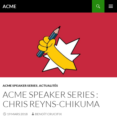
Aller
Recherche
ACME
au
MENU
contenu
PRINCI
ACME SPEAKER SERIES
,
ACTUALITÉS
ACME SPEAKER SERIES :
CHRIS REYNS-CHIKUMA
19 MARS 2018
BENOÎT CRUCIFIX