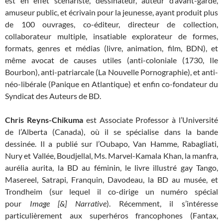
est en effet scénariste, dessinateur, auteur d’avant-garde,
amuseur public, et écrivain pour la jeunesse, ayant produit plus
de 100 ouvrages, co-éditeur, directeur de collection,
collaborateur multiple, insatiable explorateur de formes,
formats, genres et médias (livre, animation, film, BDN), et
même avocat de causes utiles (anti-coloniale (1730, Ile
Bourbon), anti-patriarcale (La Nouvelle Pornographie), et anti-
néo-libérale (Panique en Atlantique) et enfin co-fondateur du
Syndicat des Auteurs de BD.
Chris Reyns-Chikuma
est Associate Professor à l’Université
de l’Alberta (Canada), où il se spécialise dans la bande
dessinée. Il a publié sur l’Oubapo, Van Hamme, Rabagliati,
Nury et Vallée, Boudjellal, Ms. Marvel-Kamala Khan, la manfra,
aurélia aurita, la BD au féminin, le livre illustré gay Tango,
Masereel, Satrapi, Franquin, Davodeau, la BD au musée, et
Trondheim (sur lequel il co-dirige un numéro spécial
pour
Image [&] Narrative
). Récemment, il s’intéresse
particulièrement aux superhéros francophones (Fantax,