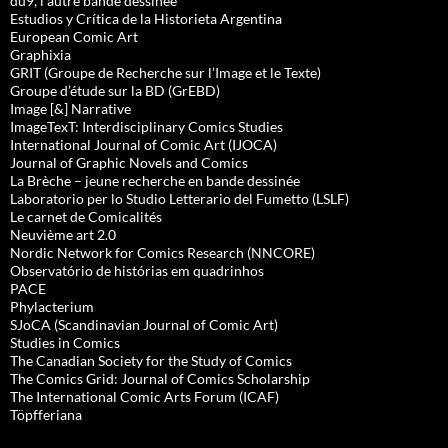
du9, l’autre bande dessinée
Estudios y Crítica de la Historieta Argentina
European Comic Art
Graphixia
GRIT (Groupe de Recherche sur l’Image et le Texte)
Groupe d’étude sur la BD (GrEBD)
Image [&] Narrative
ImageTexT: Interdisciplinary Comics Studies
International Journal of Comic Art (IJOCA)
Journal of Graphic Novels and Comics
La Brèche – jeune recherche en bande dessinée
Laboratorio per lo Studio Letterario del Fumetto (LSLF)
Le carnet de Comicalités
Neuvième art 2.0
Nordic Network for Comics Research (NNCORE)
Observatório de histórias em quadrinhos
PACE
Phylacterium
SJoCA (Scandinavian Journal of Comic Art)
Studies in Comics
The Canadian Society for the Study of Comics
The Comics Grid: Journal of Comics Scholarship
The International Comic Arts Forum (ICAF)
Töpfferiana