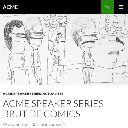
Aller
Recherche
ACME
au
MENU
contenu
PRINCI
ACME SPEAKER SERIES
,
ACTUALITÉS
ACME SPEAKER SERIES –
BRUT DE COMICS
2 AVRIL 2018
BENOÎT CRUCIFIX