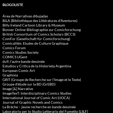
BLOGOLISTE
Área de Narrativas dibujadas
BiLA (Bibliothèque des Littératures d’Aventures)
Billy Ireland Cartoon Library & Museum
Bonner Online-Bibliographie zur Comicforschung
British Consortium of Comics Scholars (BCCS)
ComFor (Gesellschaft für Comicforschung)
Comicalités: Etudes de Culture Graphique
Comics Forum
Comics Studies Society
COMICS UGent
du9, l’autre bande dessinée
Estudios y Crítica de la Historieta Argentina
European Comic Art
Graphixia
GRIT (Groupe de Recherche sur l’Image et le Texte)
Groupe d’étude sur la BD (GrEBD)
Image [&] Narrative
ImageTexT: Interdisciplinary Comics Studies
International Journal of Comic Art (IJOCA)
Journal of Graphic Novels and Comics
La Brèche – jeune recherche en bande dessinée
Laboratorio per lo Studio Letterario del Fumetto (LSLF)