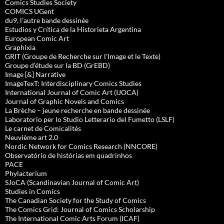
Comics Studies Society
COMICS UGent
du9, l’autre bande dessinée
Estudios y Crítica de la Historieta Argentina
European Comic Art
Graphixia
GRIT (Groupe de Recherche sur l’Image et le Texte)
Groupe d’étude sur la BD (GrEBD)
Image [&] Narrative
ImageTexT: Interdisciplinary Comics Studies
International Journal of Comic Art (IJOCA)
Journal of Graphic Novels and Comics
La Brèche – jeune recherche en bande dessinée
Laboratorio per lo Studio Letterario del Fumetto (LSLF)
Le carnet de Comicalités
Neuvième art 2.0
Nordic Network for Comics Research (NNCORE)
Observatório de histórias em quadrinhos
PACE
Phylacterium
SJoCA (Scandinavian Journal of Comic Art)
Studies in Comics
The Canadian Society for the Study of Comics
The Comics Grid: Journal of Comics Scholarship
The International Comic Arts Forum (ICAF)